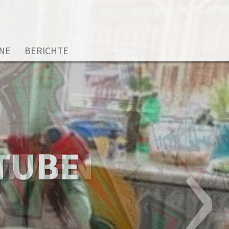
NE
BERICHTE
›
OMMEN
TUBE