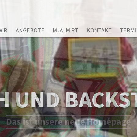
WIR
ANGEBOTE
MJA IM RT
KONTAKT
TERMI
LICH WILLK
H UND BACKS
Das ist unsere neue Homepage