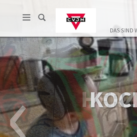
DAS SIND 
‹
HERZ
KOC