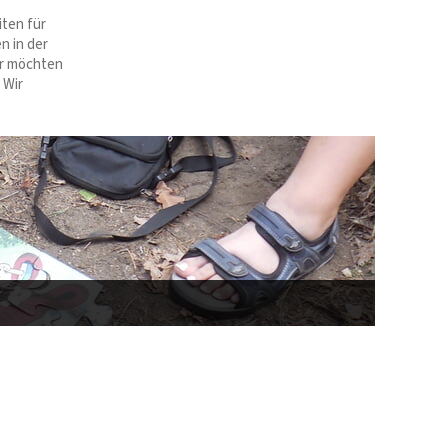
iten für
n in der
ir möchten
 Wir